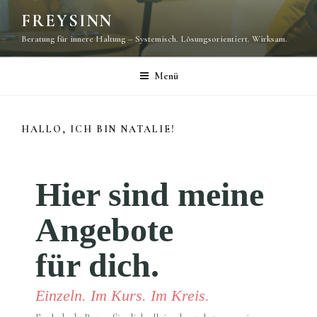
Zum
FREYSINN
Inhalt
Beratung für innere Haltung – Systemisch. Lösungsorientiert. Wirksam.
springen
Menü
HALLO, ICH BIN NATALIE!
Hier sind meine
Angebote
für dich.
Einzeln. Im Kurs. Im Kreis.