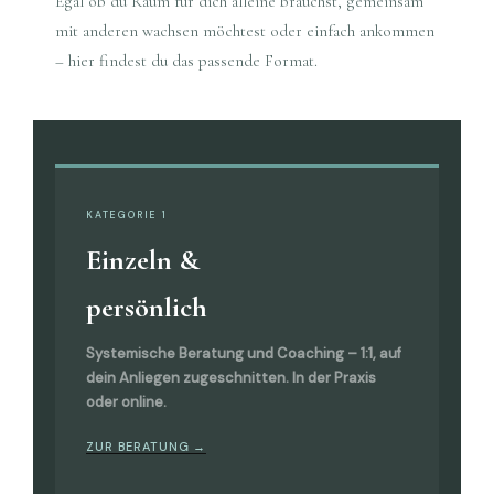
Egal ob du Raum für dich alleine brauchst, gemeinsam
mit anderen wachsen möchtest oder einfach ankommen
– hier findest du das passende Format.
KATEGORIE 1
Einzeln &
persönlich
Systemische Beratung und Coaching – 1:1, auf
dein Anliegen zugeschnitten. In der Praxis
oder online.
ZUR BERATUNG →