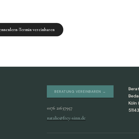
Kennenlern-Termin vereinbaren
Bera
BERATUNG VEREINBAREN →
Bedar
Köln 
0176 21637957
51143
natalie@frey-sinn.de