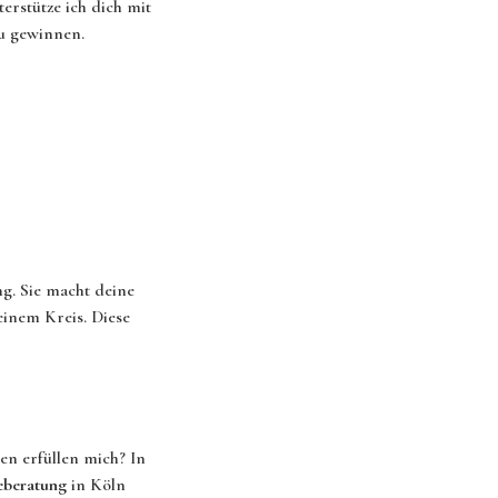
erstütze ich dich mit
zu gewinnen.
ng. Sie macht deine
einem Kreis. Diese
ten erfüllen mich? In
eberatung
in Köln