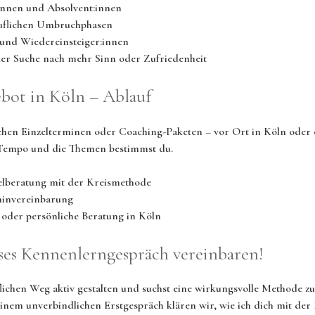
:innen und Absolvent:innen
uflichen Umbruchphasen
und Wiedereinsteiger:innen
 der Suche nach mehr Sinn oder Zufriedenheit
bot in Köln – Ablauf
chen Einzelterminen oder Coaching-Paketen – vor Ort in Köln oder 
 Tempo und die Themen bestimmst du.
elberatung mit der Kreismethode
minvereinbarung
oder persönliche Beratung in Köln
oses Kennenlerngespräch vereinbaren!
flichen Weg aktiv gestalten und suchst eine wirkungsvolle Methode 
 einem unverbindlichen Erstgespräch klären wir, wie ich dich mit de