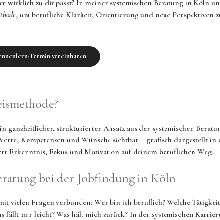
r wirklich zu dir passt?
In meiner systemischen Beratung in Köln unt
thode
, um berufliche Klarheit, Orientierung und neue Perspektiven 
Kennenlern-Termin vereinbaren
reismethode?
ein ganzheitlicher, strukturierter Ansatz aus der systemischen Beratu
erte, Kompetenzen und Wünsche sichtbar – grafisch dargestellt in 
ert Erkenntnis, Fokus und Motivation auf deinem beruflichen Weg.
eratung bei der Jobfindung in Köln
 mit vielen Fragen verbunden: Wer bin ich beruflich? Welche Tätigkei
s fällt mir leicht? Was hält mich zurück? In der
systemischen Karrier