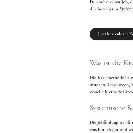
Du suchst einen Job, de
der bewährten
Kreisme
Jetzt kostenlosen 
Was ist die K
Die
Kreismethode
ist 
inneren Ressourcen, W
visuelle Methode förd
Systemische B
Die
Jobfindung
ist oft
was bin ich gut und wa